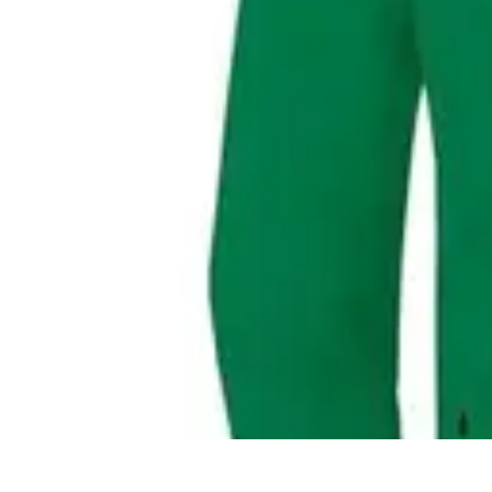
Best Sport Activities
Articles par activité
Yoga
Informatif
Conseils Pratiques
Sports Aquatiqu
Best Sport Activities