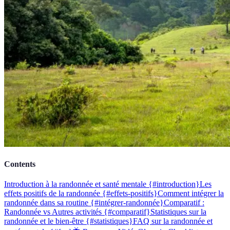
Contents
Introduction à la randonnée et santé mentale {#introduction}
Les
effets positifs de la randonnée {#effets-positifs}
Comment intégrer la
randonnée dans sa routine {#intégrer-randonnée}
Comparatif :
Randonnée vs Autres activités {#comparatif}
Statistiques sur la
randonnée et le bien-être {#statistiques}
FAQ sur la randonnée et