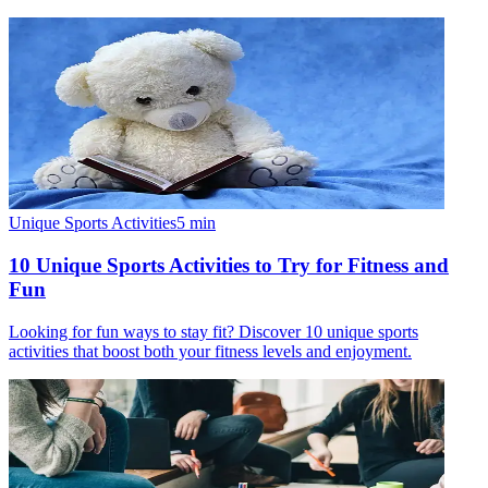
Unique Sports Activities
5
min
10 Unique Sports Activities to Try for Fitness and
Fun
Looking for fun ways to stay fit? Discover 10 unique sports
activities that boost both your fitness levels and enjoyment.