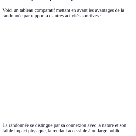
Voici un tableau comparatif mettant en avant les avantages de la
randonnée par rapport à d'autres activités sportives :
Critères
Randonnée
Yoga
Course à pied
Impact
Très
Modéré à
Faible
physique
faible
élevé
Connexion
Très forte
Variable
Faible
nature
Moyenne à
Socialisation
Moyenne
Faible
élevée
Équipement
Basique
Minimal
Spécifique
La randonnée se distingue par sa connexion avec la nature et son
faible impact physique, la rendant accessible à un large public.