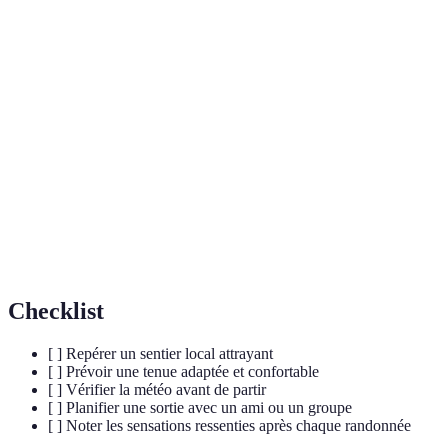
Terme
Définition
Hormones produites par le cerveau, connues pour
Endorphines
leur effet analgésique et euphorisant.
Hormone libérée en réponse au stress, souvent
Cortisol
mesurée pour évaluer le niveau d'anxiété.
Diminution des pensées négatives et d'anxiété par
Réduction
le biais d'activités spécifiques comme la
cognitive
randonnée.
Checklist
[ ] Repérer un sentier local attrayant
[ ] Prévoir une tenue adaptée et confortable
[ ] Vérifier la météo avant de partir
[ ] Planifier une sortie avec un ami ou un groupe
[ ] Noter les sensations ressenties après chaque randonnée