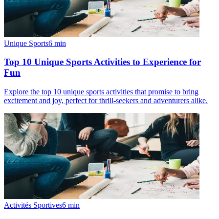
Unique Sports
6
min
Top 10 Unique Sports Activities to Experience for
Fun
Explore the top 10 unique sports activities that promise to bring
excitement and joy, perfect for thrill-seekers and adventurers alike.
Activités Sportives
6
min