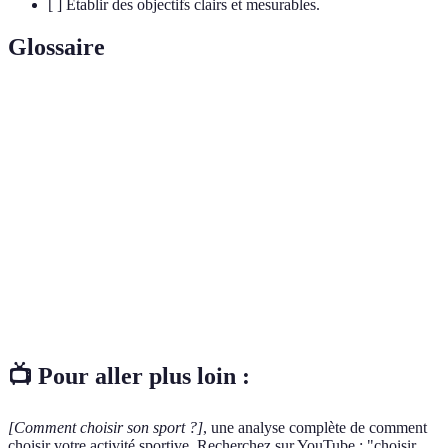
[ ] Établir des objectifs clairs et mesurables.
Glossaire
Terme
Définition
Capacité du corps à soutenir un effort physique
Endurance
prolongé.
Sport
Activité sportive nécessitant la collaboration de
d'équipe
plusieurs participants.
Objectifs
Cadre pour définir des objectifs spécifiques et
SMART
atteignables.
📺 Pour aller plus loin :
[Comment choisir son sport ?]
, une analyse complète de comment
choisir votre activité sportive. Recherchez sur YouTube : "choisir