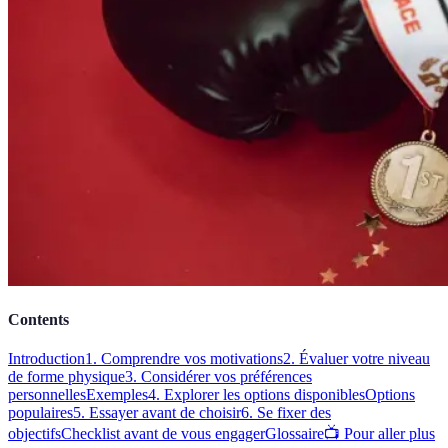
Contents
Introduction
1. Comprendre vos motivations
2. Évaluer votre niveau
de forme physique
3. Considérer vos préférences
personnelles
Exemples
4. Explorer les options disponibles
Options
populaires
5. Essayer avant de choisir
6. Se fixer des
objectifs
Checklist avant de vous engager
Glossaire
📺 Pour aller plus