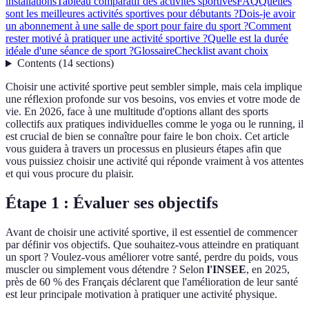
installations
Tableau comparatif des activités sportives
FAQ
Quelles
sont les meilleures activités sportives pour débutants ?
Dois-je avoir
un abonnement à une salle de sport pour faire du sport ?
Comment
rester motivé à pratiquer une activité sportive ?
Quelle est la durée
idéale d'une séance de sport ?
Glossaire
Checklist avant choix
Contents
(
14
sections
)
Choisir une activité sportive peut sembler simple, mais cela implique
une réflexion profonde sur vos besoins, vos envies et votre mode de
vie. En 2026, face à une multitude d'options allant des sports
collectifs aux pratiques individuelles comme le yoga ou le running, il
est crucial de bien se connaître pour faire le bon choix. Cet article
vous guidera à travers un processus en plusieurs étapes afin que
vous puissiez choisir une activité qui réponde vraiment à vos attentes
et qui vous procure du plaisir.
Étape 1 : Évaluer ses objectifs
Avant de choisir une activité sportive, il est essentiel de commencer
par définir vos objectifs. Que souhaitez-vous atteindre en pratiquant
un sport ? Voulez-vous améliorer votre santé, perdre du poids, vous
muscler ou simplement vous détendre ? Selon
l'INSEE
, en 2025,
près de 60 % des Français déclarent que l'amélioration de leur santé
est leur principale motivation à pratiquer une activité physique.