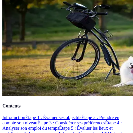
Contents
Introduction
Étape 1 : Évaluer ses objectifs
Étape 2 : Prendre en
compte son niveau
Étape 3 : Considérer ses préférences
Étape 4 :
Analyser son emploi du temps
Étape 5 : Évaluer les lieux et