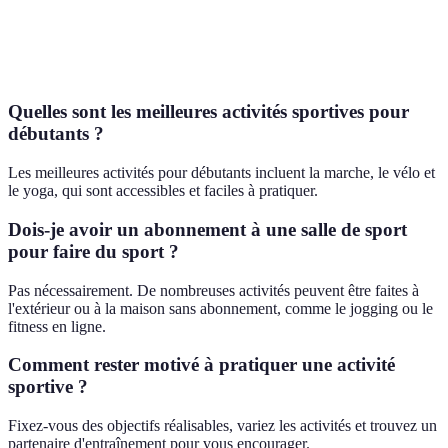
Bonne
Idéal pour
Excellente
P
Verdict
option
tous
détente
é
polyvalente
Quelles sont les meilleures activités sportives pour
débutants ?
Les meilleures activités pour débutants incluent la marche, le vélo et
le yoga, qui sont accessibles et faciles à pratiquer.
Dois-je avoir un abonnement à une salle de sport
pour faire du sport ?
Pas nécessairement. De nombreuses activités peuvent être faites à
l'extérieur ou à la maison sans abonnement, comme le jogging ou le
fitness en ligne.
Comment rester motivé à pratiquer une activité
sportive ?
Fixez-vous des objectifs réalisables, variez les activités et trouvez un
partenaire d'entraînement pour vous encourager.