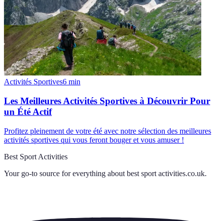
Activités Sportives
6
min
Les Meilleures Activités Sportives à Découvrir Pour
un Été Actif
Profitez pleinement de votre été avec notre sélection des meilleures
activités sportives qui vous feront bouger et vous amuser !
Best Sport Activities
Your go-to source for everything about
best sport activities.co.uk
.