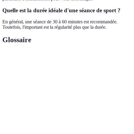
Quelle est la durée idéale d'une séance de sport ?
En général, une séance de 30 à 60 minutes est recommandée.
Toutefois, l'important est la régularité plus que la durée.
Glossaire
Terme
Définition
Objectifs
Buts fixés pour évaluer sa progression en sport.
sportifs
Niveau de
Mesure des compétences et des capacités d'un
pratique
individu.
Activité
Toute forme de mouvement qui utilise de
physique
l'énergie.