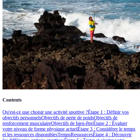
Contents
Qu'est-ce que choisir une activité sportive ?
Étape 1 : Définir vos
objectifs personnels
Objectifs de perte de poids
Objectifs de
renforcement musculaire
Objectifs de bien-être
Étape 2 : Évaluer
votre niveau de forme physique actuel
Étape 3 : Considérer le temps
et les ressources disponibles
Temps
Ressources
Étape 4 : Découvrir