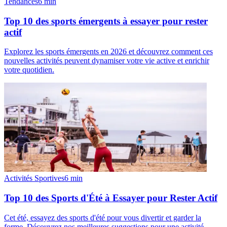
Tendances
6
min
Top 10 des sports émergents à essayer pour rester
actif
Explorez les sports émergents en 2026 et découvrez comment ces
nouvelles activités peuvent dynamiser votre vie active et enrichir
votre quotidien.
Activités Sportives
6
min
Top 10 des Sports d'Été à Essayer pour Rester Actif
Cet été, essayez des sports d'été pour vous divertir et garder la
forme. Découvrez nos meilleures suggestions pour une activité