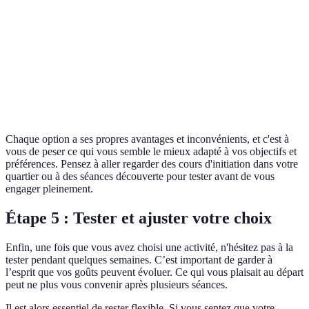
individuels
d’horaires
sociabilité
natation
Sports de
Yoga,
Bien-être,
Peut manquer
fitness
Pilates
relaxation
de variété
Activités en
Randonnée,
Conexions
Dépend de la
plein air
cyclisme
à la nature
météo
Chaque option a ses propres avantages et inconvénients, et c'est à
vous de peser ce qui vous semble le mieux adapté à vos objectifs et
préférences. Pensez à aller regarder des cours d'initiation dans votre
quartier ou à des séances découverte pour tester avant de vous
engager pleinement.
Étape 5 : Tester et ajuster votre choix
Enfin, une fois que vous avez choisi une activité, n'hésitez pas à la
tester pendant quelques semaines. C’est important de garder à
l’esprit que vos goûts peuvent évoluer. Ce qui vous plaisait au départ
peut ne plus vous convenir après plusieurs séances.
Il est alors essentiel de rester flexible. Si vous sentez que votre