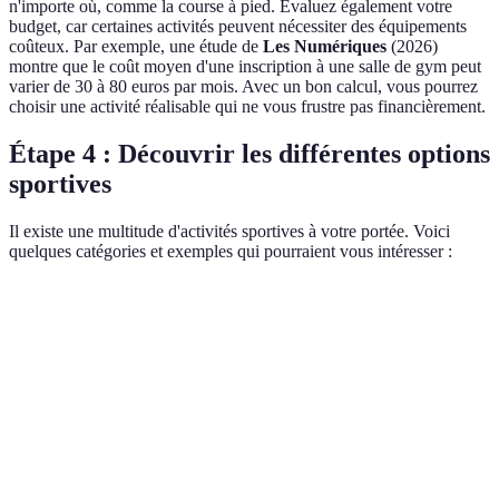
n'importe où, comme la course à pied. Évaluez également votre
budget, car certaines activités peuvent nécessiter des équipements
coûteux. Par exemple, une étude de
Les Numériques
(2026)
montre que le coût moyen d'une inscription à une salle de gym peut
varier de 30 à 80 euros par mois. Avec un bon calcul, vous pourrez
choisir une activité réalisable qui ne vous frustre pas financièrement.
Étape 4 : Découvrir les différentes options
sportives
Il existe une multitude d'activités sportives à votre portée. Voici
quelques catégories et exemples qui pourraient vous intéresser :
Type d'activité
Exemples
Avantages
Inconvénients
Esprit
Sports
Football,
Disponibilité
d’équipe,
collectifs
basketball
d'horaires
convivialité
Course à
Sports
Flexibilité
Moins de
pied,