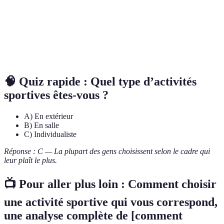
Condition
État général de la forme du corps, prenant en
physique
compte la force, l’endurance et la santé globale.
Sport
Activité sportive pratiquée en équipe, nécessitant de
collectif
la coopération entre les joueurs.
🧠 Quiz rapide : Quel type d’activités
sportives êtes-vous ?
A) En extérieur
B) En salle
C) Individualiste
Réponse : C — La plupart des gens choisissent selon le cadre qui
leur plaît le plus.
📺 Pour aller plus loin : Comment choisir
une activité sportive qui vous correspond,
une analyse complète de [comment