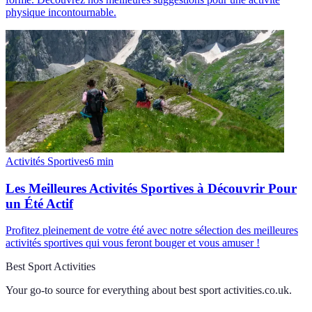
physique incontournable.
Activités Sportives
6
min
Les Meilleures Activités Sportives à Découvrir Pour
un Été Actif
Profitez pleinement de votre été avec notre sélection des meilleures
activités sportives qui vous feront bouger et vous amuser !
Best Sport Activities
Your go-to source for everything about
best sport activities.co.uk
.