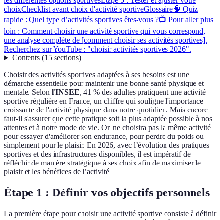
les différentes options sportives
Étape 5 : Tester et ajuster votre
choix
Checklist avant choix d'activité sportive
Glossaire
🧠 Quiz
rapide : Quel type d’activités sportives êtes-vous ?
📺 Pour aller plus
loin : Comment choisir une activité sportive qui vous correspond,
une analyse complète de [comment choisir ses activités sportives].
Recherchez sur YouTube : "choisir activités sportives 2026".
Contents
(
15
sections
)
Choisir des activités sportives adaptées à ses besoins est une
démarche essentielle pour maintenir une bonne santé physique et
mentale. Selon
l'INSEE
, 41 % des adultes pratiquent une activité
sportive régulière en France, un chiffre qui souligne l'importance
croissante de l'activité physique dans notre quotidien. Mais encore
faut-il s'assurer que cette pratique soit la plus adaptée possible à nos
attentes et à notre mode de vie. On ne choisira pas la même activité
pour essayer d'améliorer son endurance, pour perdre du poids ou
simplement pour le plaisir. En 2026, avec l’évolution des pratiques
sportives et des infrastructures disponibles, il est impératif de
réfléchir de manière stratégique à ses choix afin de maximiser le
plaisir et les bénéfices de l’activité.
Étape 1 : Définir vos objectifs personnels
La première étape pour choisir une activité sportive consiste à définir