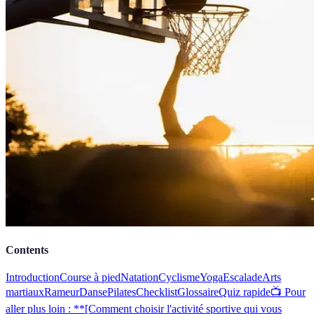
Contents
Introduction
Course à pied
Natation
Cyclisme
Yoga
Escalade
Arts
martiaux
Rameur
Danse
Pilates
Checklist
Glossaire
Quiz rapide
📺 Pour
aller plus loin : **[Comment choisir l'activité sportive qui vous