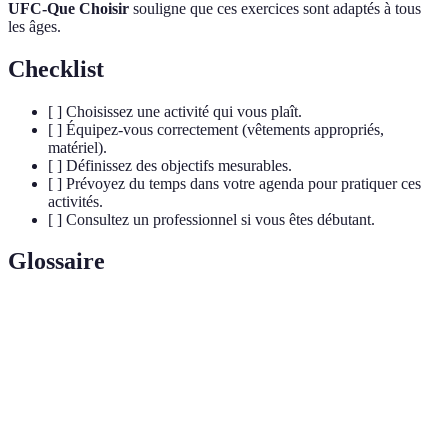
UFC-Que Choisir
souligne que ces exercices sont adaptés à tous
les âges.
Checklist
[ ] Choisissez une activité qui vous plaît.
[ ] Équipez-vous correctement (vêtements appropriés,
matériel).
[ ] Définissez des objectifs mesurables.
[ ] Prévoyez du temps dans votre agenda pour pratiquer ces
activités.
[ ] Consultez un professionnel si vous êtes débutant.
Glossaire
Terme
Définition
Capacité du corps à maintenir l'effort physique sur
Endurance
une longue période.
Force
Capacité maximale d'un muscle à exercer une force.