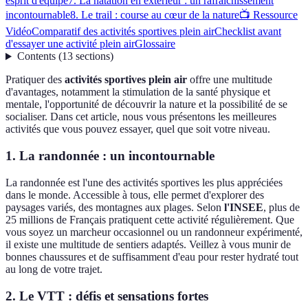
esprit d'équipe
7. La natation en extérieur : un rafraîchissement
incontournable
8. Le trail : course au cœur de la nature
📺 Ressource
Vidéo
Comparatif des activités sportives plein air
Checklist avant
d'essayer une activité plein air
Glossaire
Contents
(
13
sections
)
Pratiquer des
activités sportives plein air
offre une multitude
d'avantages, notamment la stimulation de la santé physique et
mentale, l'opportunité de découvrir la nature et la possibilité de se
socialiser. Dans cet article, nous vous présentons les meilleures
activités que vous pouvez essayer, quel que soit votre niveau.
1. La randonnée : un incontournable
La randonnée est l'une des activités sportives les plus appréciées
dans le monde. Accessible à tous, elle permet d'explorer des
paysages variés, des montagnes aux plages. Selon
l'INSEE
, plus de
25 millions de Français pratiquent cette activité régulièrement. Que
vous soyez un marcheur occasionnel ou un randonneur expérimenté,
il existe une multitude de sentiers adaptés. Veillez à vous munir de
bonnes chaussures et de suffisamment d'eau pour rester hydraté tout
au long de votre trajet.
2. Le VTT : défis et sensations fortes