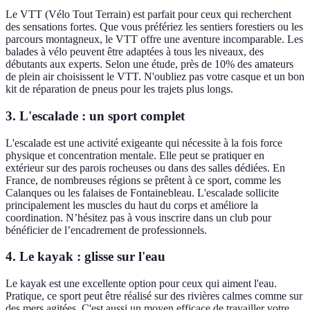
Le VTT (Vélo Tout Terrain) est parfait pour ceux qui recherchent
des sensations fortes. Que vous préfériez les sentiers forestiers ou les
parcours montagneux, le VTT offre une aventure incomparable. Les
balades à vélo peuvent être adaptées à tous les niveaux, des
débutants aux experts. Selon une étude, près de 10% des amateurs
de plein air choisissent le VTT. N'oubliez pas votre casque et un bon
kit de réparation de pneus pour les trajets plus longs.
3. L'escalade : un sport complet
L'escalade est une activité exigeante qui nécessite à la fois force
physique et concentration mentale. Elle peut se pratiquer en
extérieur sur des parois rocheuses ou dans des salles dédiées. En
France, de nombreuses régions se prêtent à ce sport, comme les
Calanques ou les falaises de Fontainebleau. L'escalade sollicite
principalement les muscles du haut du corps et améliore la
coordination. N’hésitez pas à vous inscrire dans un club pour
bénéficier de l’encadrement de professionnels.
4. Le kayak : glisse sur l'eau
Le kayak est une excellente option pour ceux qui aiment l'eau.
Pratique, ce sport peut être réalisé sur des rivières calmes comme sur
des mers agitées. C'est aussi un moyen efficace de travailler votre