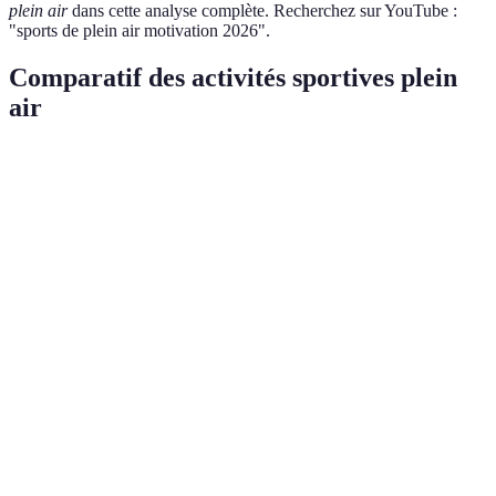
plein air
dans cette analyse complète. Recherchez sur YouTube :
"sports de plein air motivation 2026".
Comparatif des activités sportives plein
air
Activité
Niveau requis
Avantages
Inconvénients
Peut être
Facile à
Débutant à
fatigant pour
Randonnée
pratiquer,
avancé
les non
accessible
entraînés
Sensations
Risque de
fortes, bonne
chutes,
VTT
Intermédiaire
forme
nécessite bon
physique
équipement
Tonification
Nécessite
Escalade
Avancé
musculaire
compétences