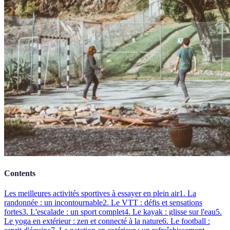
Contents
Les meilleures activités sportives à essayer en plein air
1. La
randonnée : un incontournable
2. Le VTT : défis et sensations
fortes
3. L'escalade : un sport complet
4. Le kayak : glisse sur l'eau
5.
Le yoga en extérieur : zen et connecté à la nature
6. Le football :