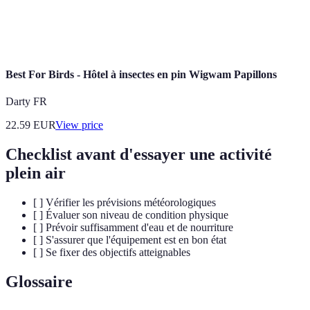
Amélioration
Risque de
Intermédiaire
Trail
de
blessure
à avancé
l'endurance
accrue
Best For Birds - Hôtel à insectes en pin Wigwam Papillons
Darty FR
22.59
EUR
View price
Checklist avant d'essayer une activité
plein air
[ ] Vérifier les prévisions météorologiques
[ ] Évaluer son niveau de condition physique
[ ] Prévoir suffisamment d'eau et de nourriture
[ ] S'assurer que l'équipement est en bon état
[ ] Se fixer des objectifs atteignables
Glossaire