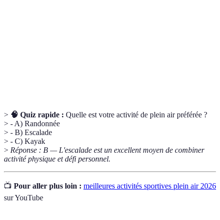
Terme
Définition
Randonnée
Marche effectuée sur un sentier naturel.
VTT
Vélo utilisé pour rouler sur des terrains variés.
Trail
Course en pleine nature, sur sentiers non balisés.
>
🧠 Quiz rapide :
Quelle est votre activité de plein air préférée ?
> - A) Randonnée
> - B) Escalade
> - C) Kayak
>
Réponse : B — L'escalade est un excellent moyen de combiner
activité physique et défi personnel.
📺
Pour aller plus loin :
meilleures activités sportives plein air 2026
sur YouTube