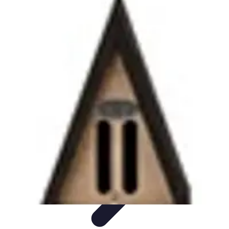
Best Sport Activities
Articles par activité
Yoga
Informatif
Conseils Pratiques
Sports
Aquatiques
Best Sport Activities