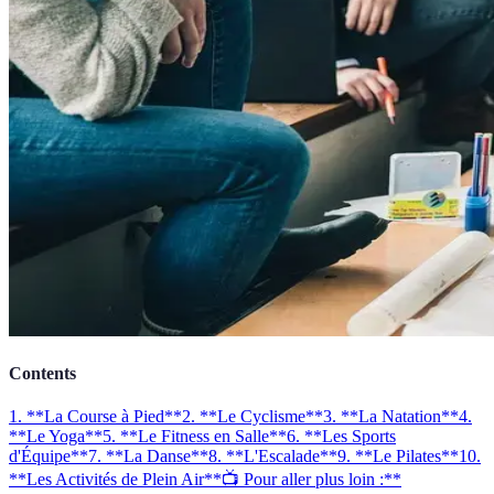
Contents
1. **La Course à Pied**
2. **Le Cyclisme**
3. **La Natation**
4.
**Le Yoga**
5. **Le Fitness en Salle**
6. **Les Sports
d'Équipe**
7. **La Danse**
8. **L'Escalade**
9. **Le Pilates**
10.
**Les Activités de Plein Air**
📺 Pour aller plus loin :**