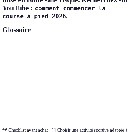
YouTube :
comment commencer la
.
course à pied 2026
Glossaire
Terme
Définition
Capacité à maintenir un effort physique sur
Endurance
une période prolongée.
Se rapportant aux activités qui augmentent la
Cardiovasculaire
fréquence cardiaque.
Capacité des muscles et articulations à se
Flexibilité
déplacer dans toute leur amplitude sans
douleur.
## Checklist avant achat - [ ] Choisir une activité sportive adaptée à