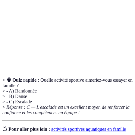
Terme
Définition
Randonnée
Marche prolongée sur des sentiers de nature.
Sport consistant à grimper sur des parois ou des
Escalade
structures.
Pratique physique, mentale et spirituelle d'origine
Yoga
indienne.
>
🧠 Quiz rapide :
Quelle activité sportive aimeriez-vous essayer en
famille ?
> - A) Randonnée
> - B) Danse
> - C) Escalade
>
Réponse : C — L'escalade est un excellent moyen de renforcer la
confiance et les compétences en équipe !
📺
Pour aller plus loin :
activités sportives aquatiques en famille