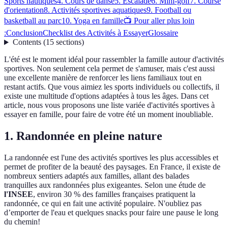
Sports nautiques
4. Cours de danse
5. Escalade
6. Mini-golf
7. Course
d'orientation
8. Activités sportives aquatiques
9. Football ou
basketball au parc
10. Yoga en famille
📺 Pour aller plus loin
:
Conclusion
Checklist des Activités à Essayer
Glossaire
Contents
(
15
sections
)
L'été est le moment idéal pour rassembler la famille autour d'activités
sportives. Non seulement cela permet de s'amuser, mais c'est aussi
une excellente manière de renforcer les liens familiaux tout en
restant actifs. Que vous aimiez les sports individuels ou collectifs, il
existe une multitude d'options adaptées à tous les âges. Dans cet
article, nous vous proposons une liste variée d'activités sportives à
essayer en famille, pour faire de votre été un moment inoubliable.
1. Randonnée en pleine nature
La randonnée est l'une des activités sportives les plus accessibles et
permet de profiter de la beauté des paysages. En France, il existe de
nombreux sentiers adaptés aux familles, allant des balades
tranquilles aux randonnées plus exigeantes. Selon une étude de
l'INSEE
, environ 30 % des familles françaises pratiquent la
randonnée, ce qui en fait une activité populaire. N'oubliez pas
d’emporter de l'eau et quelques snacks pour faire une pause le long
du chemin!