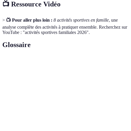
📺 Ressource Vidéo
>
📺 Pour aller plus loin :
8 activités sportives en famille
, une
analyse complète des activités à pratiquer ensemble. Recherchez sur
YouTube : "activités sportives familiales 2026".
Glossaire
Terme
Définition
Activité
Toute forme d’exercice physique visant à
Sportive
améliorer la condition ou la santé.
Esprit
Capacité à travailler ensemble pour atteindre un
d'Équipe
objectif commun.
Renforcement
Stratégie qui encourage les comportements
Positif
souhaités par la récompense.