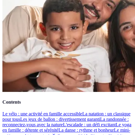
Contents
Le vélo : une activité en famille accessible
La natation : un classique
pour tous
Les jeux de ballon : divertissement garanti
La randonnée :
reconnectez-vous avec la nature
L'escalade : un défi excitant
Le yoga
en famille : détente et sérénité
La danse : rythme et bonheur
Le mini-