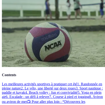
Contents
Les meilleures activités sportives à pratiquer cet été
1. Randonnée en
pleine nature
2. Le vélo, une liberté sur deux roues
3. Sport nautique :
paddle et kayak
4. Beach volley : fun et convivialité
5. Yoga en plein
air
6. Escalade : un défi à relever
7. Course à pied et jogging
8. Aviron
ou aviron de mer
📺 Pour aller plus loin : *Découvrez les