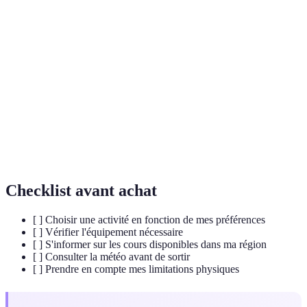
Terme
Définition
Vélos à assistance électrique, facilitant la pratique du
VAE
vélo pour tous.
Sport nautique consistant à ramer en position debout
Paddle
sur une planche.
Beach
Variante du volley-ball se jouant sur le sable, souvent
volley
sur la plage.
Checklist avant achat
[ ] Choisir une activité en fonction de mes préférences
[ ] Vérifier l'équipement nécessaire
[ ] S'informer sur les cours disponibles dans ma région
[ ] Consulter la météo avant de sortir
[ ] Prendre en compte mes limitations physiques