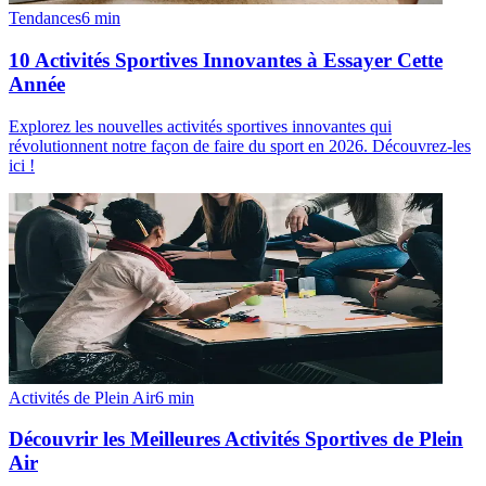
Tendances
6
min
10 Activités Sportives Innovantes à Essayer Cette
Année
Explorez les nouvelles activités sportives innovantes qui
révolutionnent notre façon de faire du sport en 2026. Découvrez-les
ici !
Activités de Plein Air
6
min
Découvrir les Meilleures Activités Sportives de Plein
Air