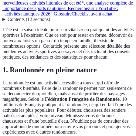
merveilleuses activités littorales de cet été*, une analyse complète de
l'importance des sports nautiques. Recherchez sur YouTube :
"activités nautiques 2026".
Glossaire
Checklist avant achat
Contents
(
12
sections
)
L'été est la saison idéale pour se revitaliser en pratiquant des activités
sportives à l'extérieur. Que ce soit pour rester en forme, découvrir de
nouveaux loisirs ou passer du temps en famille, il existe de
nombreuses options. Cet article présente une sélection détaillée des
meilleures activités sportives à essayer cet été, incluant des conseils
pratiques, des tendances et des statistiques pour chacun.
1. Randonnée en pleine nature
La randonnée est une activité accessible à tous et qui offre de
nombreux bienfaits. Faire de la randonnée permet non seulement de
se déconnecter du quotidien, mais aussi de profiter des paysages
magnifiques. Selon le
Fédération Française de Randonnée
, 10
millions de Français pratiquent la randonnée, ce qui en fait l'une des
activités les plus populaires. Pour débuter, choisissez des sentiers
balisés et adaptés à votre niveau. Munissez-vous de bonnes
chaussures et d'une bouteille d'eau. N'oubliez pas de consulter des
applications de randonnée pour suivre vos parcours et partager vos
expériences avec d'autres randonneurs.