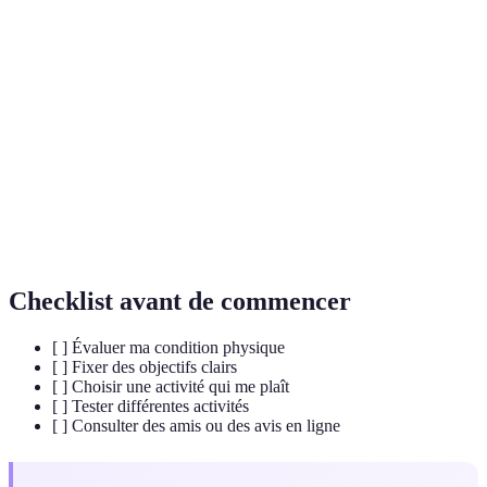
Terme
Définition
Capacité à soutenir un effort physique
Endurance
prolongé.
Force
Capacité des muscles à exercer une force.
musculaire
Bien-être
État de satisfaction physique et mentale.
Checklist avant de commencer
[ ] Évaluer ma condition physique
[ ] Fixer des objectifs clairs
[ ] Choisir une activité qui me plaît
[ ] Tester différentes activités
[ ] Consulter des amis ou des avis en ligne