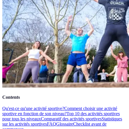
Contents
Qu'est-ce qu'une activité sportive?
Comment choisir une activité
sportive en fonction de son niveau?
Top 10 des activités sportives
pour tous les niveaux
Comparatif des activités sportives
Statistiques
sur les activités sportives
FAQ
Glossaire
Checklist avant de