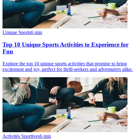
Unique Sports
6
min
Top 10 Unique Sports Activities to Experience for
Fun
Explore the top 10 unique sports activities that promise to bring
excitement and joy, perfect for thrill-seekers and adventurers alike.
Activités Sportives
6
min