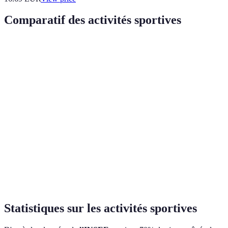
Comparatif des activités sportives
Activité
Niveau Débutant
Niveau Intermédiaire
Niveau
Natation
★
★★
★★★
Yoga
★
★★
★★★
Course à
★
★★
★★★
pied
Cyclisme
★
★★
★★★
Statistiques sur les activités sportives