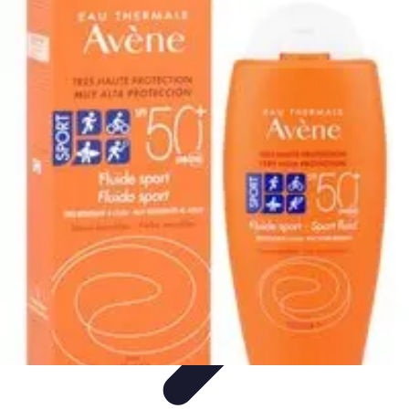
Best Sport Activities
Articles par activité
Yoga
Informatif
Conseils Pratiques
Sports
Aquatiques
Best Sport Activities