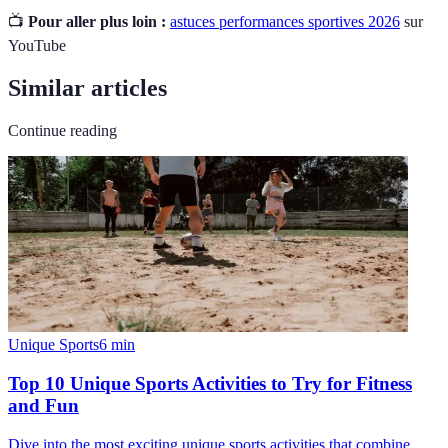
📺
Pour aller plus loin :
astuces performances sportives 2026
sur
YouTube
Similar articles
Continue reading
Unique Sports
6
min
Top 10 Unique Sports Activities to Try for Fitness
and Fun
Dive into the most exciting unique sports activities that combine