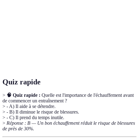
Performances
Capacité d'un athlète à réaliser des actes sportifs,
sportives
mesurée par la vitesse, l'endurance, la force, etc.
Phase où le corps se repose après un effort afin
Récupération
de récupérer les capacités physiques et mentales.
Ensemble d'exercices préparatoires à l'effort
Échauffement
physique, visant à éviter les blessures et à
améliorer la performance.
Quiz rapide
>
🧠 Quiz rapide :
Quelle est l'importance de l'échauffement avant
de commencer un entraînement ?
> - A) Il aide à se détendre.
> - B) Il diminue le risque de blessures.
> - C) Il prend du temps inutile.
>
Réponse : B — Un bon échauffement réduit le risque de blessures
de près de 30%.