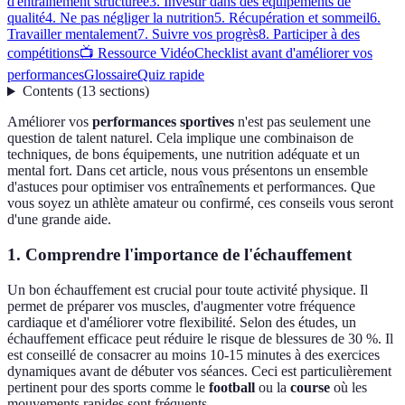
d'entraînement structurée
3. Investir dans des équipements de
qualité
4. Ne pas négliger la nutrition
5. Récupération et sommeil
6.
Travailler mentalement
7. Suivre vos progrès
8. Participer à des
compétitions
📺 Ressource Vidéo
Checklist avant d'améliorer vos
performances
Glossaire
Quiz rapide
Contents
(
13
sections
)
Améliorer vos
performances sportives
n'est pas seulement une
question de talent naturel. Cela implique une combinaison de
techniques, de bons équipements, une nutrition adéquate et un
mental fort. Dans cet article, nous vous présentons un ensemble
d'astuces pour optimiser vos entraînements et performances. Que
vous soyez un athlète amateur ou confirmé, ces conseils vous seront
d'une grande aide.
1. Comprendre l'importance de l'échauffement
Un bon échauffement est crucial pour toute activité physique. Il
permet de préparer vos muscles, d'augmenter votre fréquence
cardiaque et d'améliorer votre flexibilité. Selon des études, un
échauffement efficace peut réduire le risque de blessures de 30 %. Il
est conseillé de consacrer au moins 10-15 minutes à des exercices
dynamiques avant de débuter vos séances. Ceci est particulièrement
pertinent pour des sports comme le
football
ou la
course
où les
mouvements rapides sont fréquents.