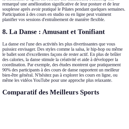
remarqué une amélioration significative de leur posture et de leur
souplesse après avoir pratiqué le Pilates pendant quelques semaines.
Participation à des cours en studio ou en ligne peut vraiment
planifier vos sessions d'entraînement de manière flexible.
8. La Danse : Amusant et Tonifiant
La danse est l'une des activités les plus divertissantes que vous
puissiez envisager. Des styles comme la salsa, le hip-hop ou même
le ballet sont d'excellentes façons de rester actif. En plus de brûler
des calories, la danse stimule la créativité et aide à développer la
coordination. Par exemple, des études montrent que pratiquement
90% des participants à des cours de danse rapportent un meilleur
bien-être général. N'hésitez pas à explorer les cours en ligne, ou
même les vidéos YouTube pour une approche plus relaxante.
Comparatif des Meilleurs Sports
Sport
Accessibilité
Brûlage de calories
Bienfaits sup
Amélioration d
Cyclisme
Modérée
500 cal/h