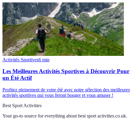
Activités Sportives
6
min
Les Meilleures Activités Sportives à Découvrir Pour
un Été Actif
Profitez pleinement de votre été avec notre sélection des meilleures
activités sportives qui vous feront bouger et vous amuser !
Best Sport Activities
Your go-to source for everything about
best sport activities.co.uk
.