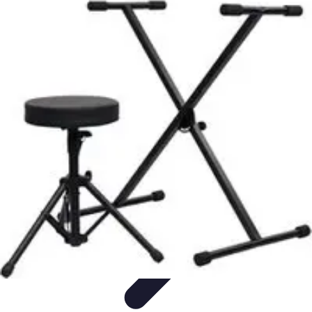
Best Sport Activities
Articles par activité
Yoga
Informatif
Conseils Pratiques
Sports
Aquatiques
Best Sport Activities