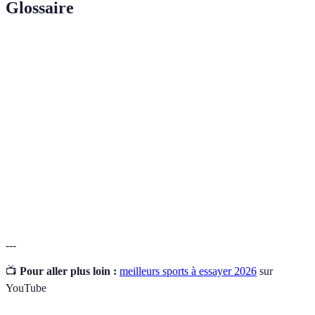
Glossaire
Terme
Définition
Capacité du corps à continuer une activité physique
Endurance
longtemps.
Capacité à changer rapidement et efficacement de
Agilité
direction.
Exercice qui améliore la circulation sanguine et la
Cardio
respiration.
---
📺
Pour aller plus loin :
meilleurs sports à essayer 2026
sur
YouTube