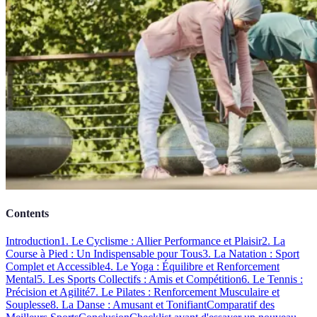
Contents
Introduction
1. Le Cyclisme : Allier Performance et Plaisir
2. La
Course à Pied : Un Indispensable pour Tous
3. La Natation : Sport
Complet et Accessible
4. Le Yoga : Équilibre et Renforcement
Mental
5. Les Sports Collectifs : Amis et Compétition
6. Le Tennis :
Précision et Agilité
7. Le Pilates : Renforcement Musculaire et
Souplesse
8. La Danse : Amusant et Tonifiant
Comparatif des