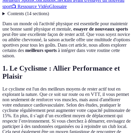
Meilleurs Sports
Conclusion
Checklist avant d'essayer un nouveau
sport
📺 Ressource Vidéo
Glossaire
Contents
(
14
sections
)
Dans un monde où l'activité physique est essentielle pour maintenir
une bonne santé physique et mentale,
essayer de nouveaux sports
peut être une excellente façon de rester actif. Que vous soyez novice
ou athlète chevronné, la saison actuelle offre une multitude d'options
sportives pour tous les goûts. Dans cet article, nous allons explorer
certains des
meilleurs sports
à intégrer dans votre routine cette
saison.
1. Le Cyclisme : Allier Performance et
Plaisir
Le cyclisme est l'un des meilleurs moyens de rester actif tout en
explorant la nature. Que ce soit sur route ou en VTT, il vous permet
non seulement de renforcer vos muscles, mais aussi d'améliorer
votre endurance cardiovasculaire. Selon des études, pratiquer le
cyclisme régulièrement peut augmenter votre capacité pulmonaire de
15%. En plus, il s’agit d’un excellent moyen de déplacement qui
respecte l’environnement. Si vous cherchez à démarrer, envisagez de
participer à des randonnées organisées ou à rejoindre un club local.
Cela peut également être un moyen fantastique de rencontrer de