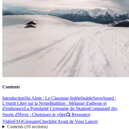
Contents
Introduction
Ski Alpin : Le Classique Indétrônable
Snowboard :
L'esprit Libre sur la Neige
Biathlon : Mélange d'adresse et
d'endurance
La Popularité Croissante du Skating
Comparatif des
Sports d'Hiver : Choisissez le vôtre
📺 Ressource
Vidéo
FAQ
Glossaire
Checklist Avant de Vous Lancer
Contents
(
10
sections
)