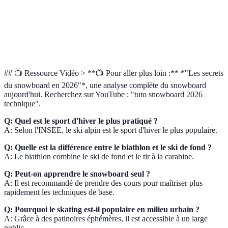
Démarche
Faibl
Moyenne
Moyenne
Élevée
d'apprentissage
moye
Coût estimé
€€€
€€
€€€
€€
## 📺 Ressource Vidéo > **📺 Pour aller plus loin :** *"Les secrets
du snowboard en 2026"*, une analyse complète du snowboard
aujourd'hui. Recherchez sur YouTube : "tuto snowboard 2026
technique".
Q: Quel est le sport d'hiver le plus pratiqué ?
A: Selon l'INSEE, le ski alpin est le sport d'hiver le plus populaire.
Q: Quelle est la différence entre le biathlon et le ski de fond ?
A: Le biathlon combine le ski de fond et le tir à la carabine.
Q: Peut-on apprendre le snowboard seul ?
A: Il est recommandé de prendre des cours pour maîtriser plus
rapidement les techniques de base.
Q: Pourquoi le skating est-il populaire en milieu urbain ?
A: Grâce à des patinoires éphémères, il est accessible à un large
public.