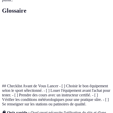
Glossaire
Terme
Définition
Système technologique pour gérer les forfaits et flux
Skidata
de skieurs.
Espace aménagé avec des modules pour pratiquer le
Snowpark
snowboard et le freestyle.
Biathlon
Sport combinant ski de fond et tir à la carabine.
## Checklist Avant de Vous Lancer - [ ] Choisir le bon équipement
selon le sport sélectionné. - [ ] Louer l'équipement avant l'achat pour
tester. - [ ] Prendre des cours avec un instructeur certifié. - [ ]
Vérifier les conditions météorologiques pour une pratique sûre. - [ ]
Se renseigner sur les stations ou patinoires de qualité.
🧠 Quiz rapide :
Quel sport nécessite l'utilisation de skis et d'une