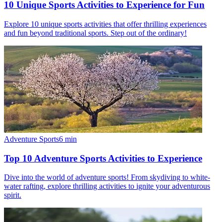
10 Unique Sports Activities to Experience for Fun
Explore 10 unique sports activities that offer thrilling experiences
and fun beyond traditional sports. Step out of the ordinary!
Adventure Sports
6
min
Top 10 Adventure Sports Activities to Experience
Dive into the world of adventure sports! From skydiving to white-
water rafting, explore thrilling activities to ignite your adventurous
spirit.