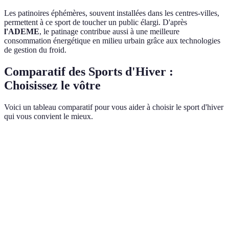
Les patinoires éphémères, souvent installées dans les centres-villes,
permettent à ce sport de toucher un public élargi. D'après
l'ADEME
, le patinage contribue aussi à une meilleure
consommation énergétique en milieu urbain grâce aux technologies
de gestion du froid.
Comparatif des Sports d'Hiver :
Choisissez le vôtre
Voici un tableau comparatif pour vous aider à choisir le sport d'hiver
qui vous convient le mieux.
Critère
Ski Alpin
Snowboard
Biathlon
Skat
Jeunes
Tous
Public Cible
Adultes
Athlètes
adultes
publi
Skis,
Planche de
Skis,
Équipement
Patin
bâtons
snowboard
carabine