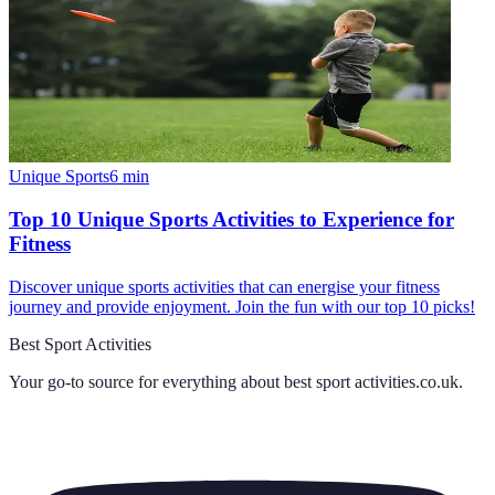
Unique Sports
6
min
Top 10 Unique Sports Activities to Experience for
Fitness
Discover unique sports activities that can energise your fitness
journey and provide enjoyment. Join the fun with our top 10 picks!
Best Sport Activities
Your go-to source for everything about
best sport activities.co.uk
.