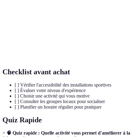
Terme
Définition
Activité qui augmente le rythme cardiaque et
Cardio
améliore la santé cardiovasculaire.
Flexibilité
Capacité d'un muscle à s'étirer sans se blesser.
Endurance
Capacité à soutenir un effort sur une longue période.
Checklist avant achat
[ ] Vérifier l'accessibilité des installations sportives
[ ] Évaluer votre niveau d'expérience
[ ] Choisir une activité qui vous motive
[ ] Consulter les groupes locaux pour socialiser
[ ] Planifier un horaire régulier pour pratiquer
Quiz Rapide
>
🧠 Quiz rapide : Quelle activité vous permet d'améliorer à la