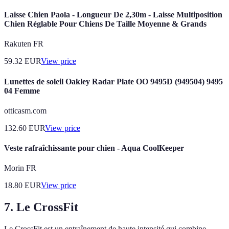
Laisse Chien Paola - Longueur De 2,30m - Laisse Multiposition
Chien Réglable Pour Chiens De Taille Moyenne & Grands
Rakuten FR
59.32
EUR
View price
Lunettes de soleil Oakley Radar Plate OO 9495D (949504) 9495
04 Femme
otticasm.com
132.60
EUR
View price
Veste rafraîchissante pour chien - Aqua CoolKeeper
Morin FR
18.80
EUR
View price
7. Le CrossFit
Le CrossFit est un entraînement de haute intensité qui combine