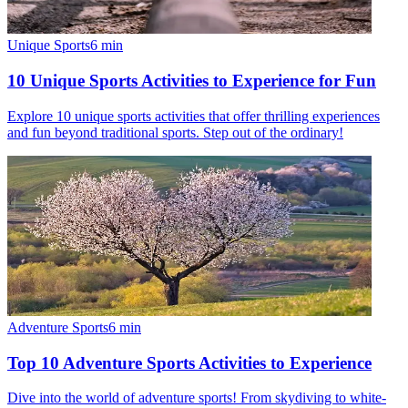
Unique Sports
6
min
10 Unique Sports Activities to Experience for Fun
Explore 10 unique sports activities that offer thrilling experiences
and fun beyond traditional sports. Step out of the ordinary!
Adventure Sports
6
min
Top 10 Adventure Sports Activities to Experience
Dive into the world of adventure sports! From skydiving to white-