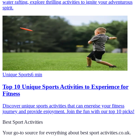
water rafting, explore thrilling activities to ignite your adventurous
spirit.
Unique Sports
6
min
Top 10 Unique Sports Activities to Experience for
Fitness
Discover unique sports activities that can energise your fitness
journey and provide enjoyment. Join the fun with our top 10 picks!
Best Sport Activities
Your go-to source for everything about
best sport activities.co.uk
.