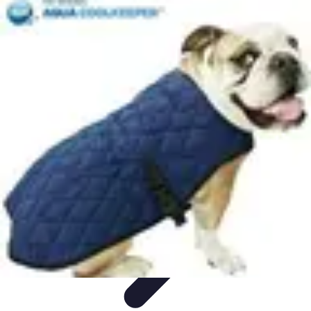
Best Sport Activities
Articles par activité
Yoga
Informatif
Conseils Pratiques
Sports
Aquatiques
Best Sport Activities