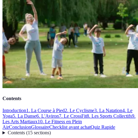
Contents
Introduction
1. La Course à Pied
2. Le Cyclisme
3. La Natation
4. Le
Yoga
5. La Danse
6. L'Aviron
7. Le CrossFit
8. Les Sports Collectifs
9.
Les Arts Martiaux
10. Le Fitness en Plein
Air
Conclusion
Glossaire
Checklist avant achat
Quiz Rapide
Contents
(
15
sections
)