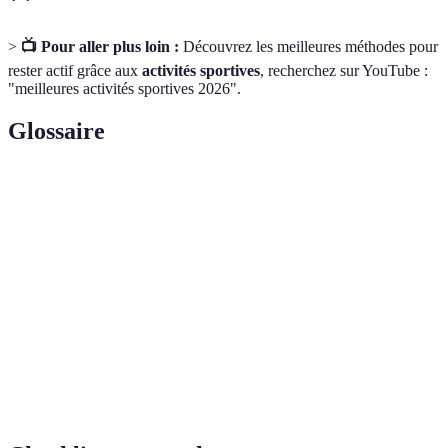
>
📺 Pour aller plus loin :
Découvrez les meilleures méthodes pour
rester actif grâce aux
activités sportives
, recherchez sur YouTube :
"meilleures activités sportives 2026".
Glossaire
Terme
Définition
Hormones libérées par le corps qui procurent
Endorphines
une sensation de bien-être.
Entraînement fractionné de haute intensité,
HIIT
alternant moments d'effort et de récupération.
Relatif à la santé du cœur et des vaisseaux
Cardiovasculaire
sanguins.