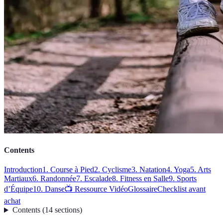
Contents
Introduction
1. Course à Pied
2. Cyclisme
3. Natation
4. Yoga
5. Arts
Martiaux
6. Randonnée
7. Escalade
8. Fitness en Salle
9. Sports
d’Équipe
10. Danse
📺 Ressource Vidéo
Glossaire
Checklist avant
achat
Contents
(
14
sections
)