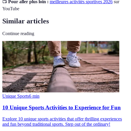
📺
Pour aller plus loin :
meilleures activités sportives 2026
sur
YouTube
Similar articles
Continue reading
Unique Sports
6
min
10 Unique Sports Activities to Experience for Fun
Explore 10 unique sports activities that offer thrilling experiences
and fun beyond traditional sports. Step out of the ordinary!