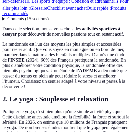
self-défense
10. Les sports d’équipe : Cohésion et adrénaline
📺 Pour
aller plus loin :
Glossaire
Checklist avant achat
Quiz rapide :
Produits
recommandés
Contents
(
15
sections
)
Dans cette sélection, nous avons choisi les
activités sportives à
essayer
pour découvrir de nouvelles passions tout en restant actif.
La randonnée est l'un des moyens les plus simples et accessibles
pour rester actif. Que vous soyez en montagne ou en bord de mer,
marcher dans la nature a des bienfaits multiples. D'après une étude
de
l'INSEE
(2024), 60% des Français pratiquent la randonnée. En
plus d'améliorer votre condition physique, la randonnée offre des
bienfaits psychologiques. Une étude de
l’ADEME
a démontré que
passer du temps en plein air peut réduire le stress et améliorer
l’humeur. Choisissez un sentier adapté à votre niveau et partez à la
découverte !
2. Le yoga : Souplesse et relaxation
Pratiquer le yoga, c'est bien plus qu'une simple activité physique.
Cette discipline ancestrale améliore la flexibilité, la force et surtout la
sérénité. En 2026, on estime que 10 millions de Français pratiquent
le yoga. De nombreuses études montrent que le yoga peut également