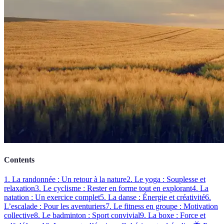
Contents
1. La randonnée : Un retour à la nature
2. Le yoga : Souplesse et
relaxation
3. Le cyclisme : Rester en forme tout en explorant
4. La
natation : Un exercice complet
5. La danse : Énergie et créativité
6.
L’escalade : Pour les aventuriers
7. Le fitness en groupe : Motivation
collective
8. Le badminton : Sport convivial
9. La boxe : Force et