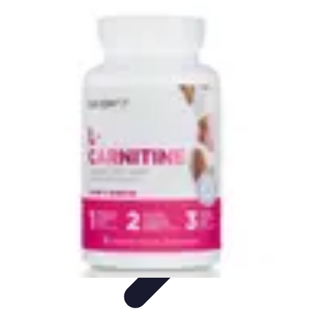
Best Sport Activities
Articles par activité
Yoga
Informatif
Conseils Pratiques
Sports
Aquatiques
Best Sport Activities