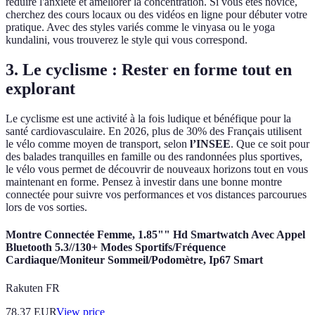
réduire l'anxiété et améliorer la concentration. Si vous êtes novice,
cherchez des cours locaux ou des vidéos en ligne pour débuter votre
pratique. Avec des styles variés comme le vinyasa ou le yoga
kundalini, vous trouverez le style qui vous correspond.
3. Le cyclisme : Rester en forme tout en
explorant
Le cyclisme est une activité à la fois ludique et bénéfique pour la
santé cardiovasculaire. En 2026, plus de 30% des Français utilisent
le vélo comme moyen de transport, selon
l’INSEE
. Que ce soit pour
des balades tranquilles en famille ou des randonnées plus sportives,
le vélo vous permet de découvrir de nouveaux horizons tout en vous
maintenant en forme. Pensez à investir dans une bonne montre
connectée pour suivre vos performances et vos distances parcourues
lors de vos sorties.
Montre Connectée Femme, 1.85"" Hd Smartwatch Avec Appel
Bluetooth 5.3//130+ Modes Sportifs/Fréquence
Cardiaque/Moniteur Sommeil/Podomètre, Ip67 Smart
Rakuten FR
78.37
EUR
View price