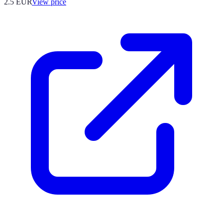
2.5
EUR
View price