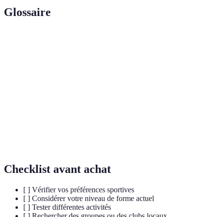
Glossaire
Terme
Définition
Discipline physique et mentale d'origine indienne
Yoga
visant à l'harmonie du corps et de l'esprit.
Activité physique qui stimule le cœur et améliore
Cardio
l'endurance.
Capacité du corps à soutenir un effort physique
Endurance
prolongé.
Checklist avant achat
[ ] Vérifier vos préférences sportives
[ ] Considérer votre niveau de forme actuel
[ ] Tester différentes activités
[ ] Rechercher des groupes ou des clubs locaux