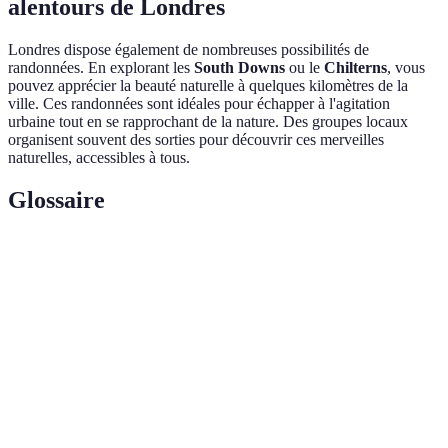
alentours de Londres
Londres dispose également de nombreuses possibilités de
randonnées. En explorant les
South Downs
ou le
Chilterns
, vous
pouvez apprécier la beauté naturelle à quelques kilomètres de la
ville. Ces randonnées sont idéales pour échapper à l'agitation
urbaine tout en se rapprochant de la nature. Des groupes locaux
organisent souvent des sorties pour découvrir ces merveilles
naturelles, accessibles à tous.
Glossaire
Terme
Définition
Yoga en
Pratique de yoga effectuée en extérieur, favorisant la
plein air
relaxation et le bien-être.
Esprit
Sentiment d'appartenance et de camaraderie partagé
d'équipe
au sein d'un groupe sportif.
Marche en milieu naturel, généralement sur des