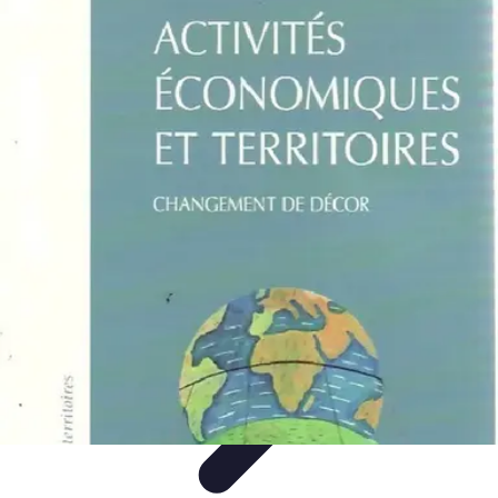
Best Sport Activities
Articles par activité
Yoga
Informatif
Conseils Pratiques
Sports
Aquatiques
Best Sport Activities