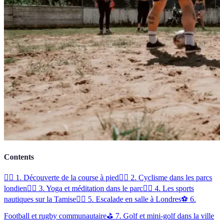
Contents
🏃‍♂️ 1. Découverte de la course à pied
🚴‍♂️ 2. Cyclisme dans les parcs
londien
🧘‍♀️ 3. Yoga et méditation dans le parc
🚣‍♀️ 4. Les sports
nautiques sur la Tamise
🧗‍♂️ 5. Escalade en salle à Londres
⚽ 6.
Football et rugby communautaire
⛳ 7. Golf et mini-golf dans la ville