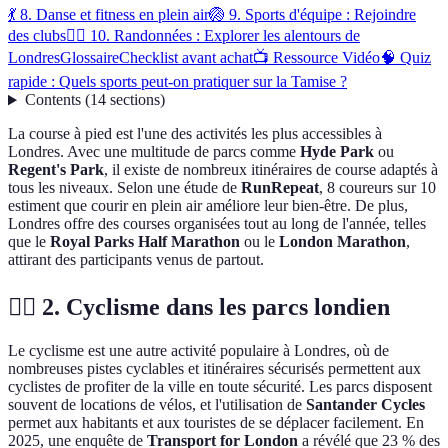
💃 8. Danse et fitness en plein air
🏐 9. Sports d'équipe : Rejoindre
des clubs
🚶‍♀️ 10. Randonnées : Explorer les alentours de
Londres
Glossaire
Checklist avant achat
📺 Ressource Vidéo
🧠 Quiz
rapide : Quels sports peut-on pratiquer sur la Tamise ?
Contents
(
14
sections
)
La course à pied est l'une des activités les plus accessibles à
Londres. Avec une multitude de parcs comme
Hyde Park
ou
Regent's Park
, il existe de nombreux itinéraires de course adaptés à
tous les niveaux. Selon une étude de
RunRepeat
, 8 coureurs sur 10
estiment que courir en plein air améliore leur bien-être. De plus,
Londres offre des courses organisées tout au long de l'année, telles
que le
Royal Parks Half Marathon
ou le
London Marathon
,
attirant des participants venus de partout.
🚴‍♂️ 2. Cyclisme dans les parcs londien
Le cyclisme est une autre activité populaire à Londres, où de
nombreuses pistes cyclables et itinéraires sécurisés permettent aux
cyclistes de profiter de la ville en toute sécurité. Les parcs disposent
souvent de locations de vélos, et l'utilisation de
Santander Cycles
permet aux habitants et aux touristes de se déplacer facilement. En
2025, une enquête de
Transport for London
a révélé que 23 % des