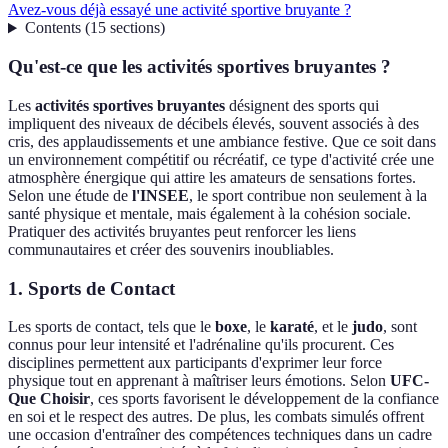
Avez-vous déjà essayé une activité sportive bruyante ?
Contents
(
15
sections
)
Qu'est-ce que les activités sportives bruyantes ?
Les
activités sportives bruyantes
désignent des sports qui
impliquent des niveaux de décibels élevés, souvent associés à des
cris, des applaudissements et une ambiance festive. Que ce soit dans
un environnement compétitif ou récréatif, ce type d'activité crée une
atmosphère énergique qui attire les amateurs de sensations fortes.
Selon une étude de
l'INSEE
, le sport contribue non seulement à la
santé physique et mentale, mais également à la cohésion sociale.
Pratiquer des activités bruyantes peut renforcer les liens
communautaires et créer des souvenirs inoubliables.
1. Sports de Contact
Les sports de contact, tels que le
boxe
, le
karaté
, et le
judo
, sont
connus pour leur intensité et l'adrénaline qu'ils procurent. Ces
disciplines permettent aux participants d'exprimer leur force
physique tout en apprenant à maîtriser leurs émotions. Selon
UFC-
Que Choisir
, ces sports favorisent le développement de la confiance
en soi et le respect des autres. De plus, les combats simulés offrent
une occasion d'entraîner des compétences techniques dans un cadre