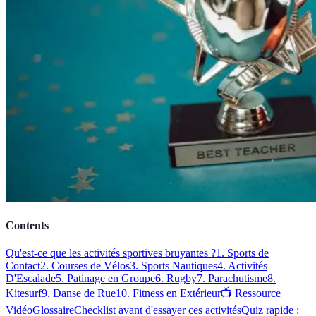
Contents
Qu'est-ce que les activités sportives bruyantes ?
1. Sports de
Contact
2. Courses de Vélos
3. Sports Nautiques
4. Activités
D'Escalade
5. Patinage en Groupe
6. Rugby
7. Parachutisme
8.
Kitesurf
9. Danse de Rue
10. Fitness en Extérieur
📺 Ressource
Vidéo
Glossaire
Checklist avant d'essayer ces activités
Quiz rapide :