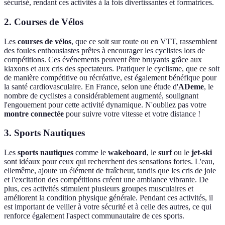
sécurisé, rendant ces activités à la fois divertissantes et formatrices.
2. Courses de Vélos
Les
courses de vélos
, que ce soit sur route ou en VTT, rassemblent
des foules enthousiastes prêtes à encourager les cyclistes lors de
compétitions. Ces événements peuvent être bruyants grâce aux
klaxons et aux cris des spectateurs. Pratiquer le cyclisme, que ce soit
de manière compétitive ou récréative, est également bénéfique pour
la santé cardiovasculaire. En France, selon une étude d'
ADeme
, le
nombre de cyclistes a considérablement augmenté, soulignant
l'engouement pour cette activité dynamique. N'oubliez pas votre
montre connectée
pour suivre votre vitesse et votre distance !
3. Sports Nautiques
Les
sports nautiques
comme le
wakeboard
, le
surf
ou le
jet-ski
sont idéaux pour ceux qui recherchent des sensations fortes. L'eau,
ellemême, ajoute un élément de fraîcheur, tandis que les cris de joie
et l'excitation des compétitions créent une ambiance vibrante. De
plus, ces activités stimulent plusieurs groupes musculaires et
améliorent la condition physique générale. Pendant ces activités, il
est important de veiller à votre sécurité et à celle des autres, ce qui
renforce également l'aspect communautaire de ces sports.