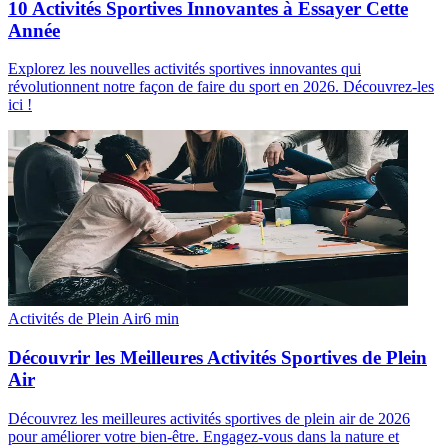
10 Activités Sportives Innovantes à Essayer Cette
Année
Explorez les nouvelles activités sportives innovantes qui
révolutionnent notre façon de faire du sport en 2026. Découvrez-les
ici !
Activités de Plein Air
6
min
Découvrir les Meilleures Activités Sportives de Plein
Air
Découvrez les meilleures activités sportives de plein air de 2026
pour améliorer votre bien-être. Engagez-vous dans la nature et