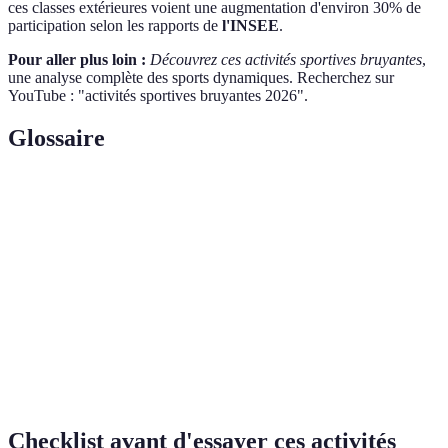
ces classes extérieures voient une augmentation d'environ 30% de
participation selon les rapports de
l'INSEE
.
Pour aller plus loin :
Découvrez ces activités sportives bruyantes
,
une analyse complète des sports dynamiques. Recherchez sur
YouTube : "activités sportives bruyantes 2026".
Glossaire
Terme
Définition
Montre
Appareil qui suit les performances sportives et les
connectée
activités physiques.
Sports
Activités sportives pratiquées sur ou dans l'eau.
nautiques
Patinage
Activité physique de glisse sur des patins.
Checklist avant d'essayer ces activités