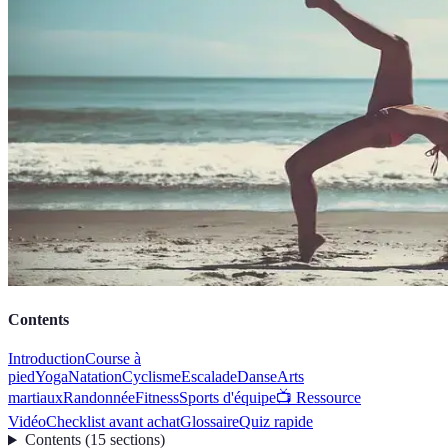
Contents
Introduction
Course à
pied
Yoga
Natation
Cyclisme
Escalade
Danse
Arts
martiaux
Randonnée
Fitness
Sports d'équipe
📺 Ressource
Vidéo
Checklist avant achat
Glossaire
Quiz rapide
Contents
(
15
sections
)