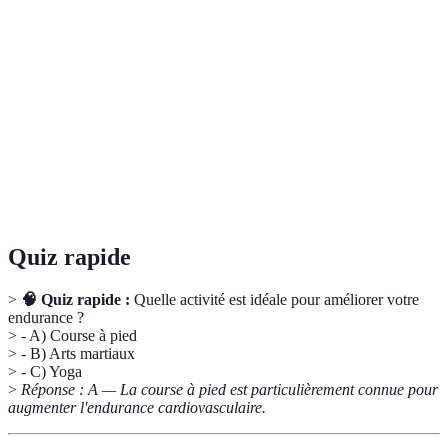
Capacité à maintenir la stabilité sur des surfaces
Équilibre
variables.
Aptitude à poursuivre une activité physique
Endurance
prolongée.
Capacité des muscles et des articulations à se
Flexibilité
déplacer sur de grands angles.
Quiz rapide
>
🧠 Quiz rapide :
Quelle activité est idéale pour améliorer votre
endurance ?
> - A) Course à pied
> - B) Arts martiaux
> - C) Yoga
>
Réponse : A — La course à pied est particulièrement connue pour
augmenter l'endurance cardiovasculaire.