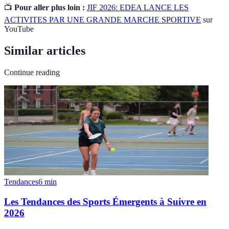
📺
Pour aller plus loin :
JIF 2026: EDEA LANCE LES
ACTIVITES PAR UNE GRANDE MARCHE SPORTIVE
sur
YouTube
Similar articles
Continue reading
Tendances
6
min
Les Tendances des Sports Émergents à Suivre en
2026