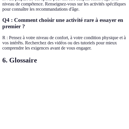
niveau de compétence. Renseignez-vous sur les activités spécifiques
pour connaître les recommandations d'âge.
Q4 : Comment choisir une activité rare à essayer en
premier ?
R : Pensez à votre niveau de confort, à votre condition physique et à
vos intérêts. Recherchez des vidéos ou des tutoriels pour mieux
comprendre les exigences avant de vous engager.
6. Glossaire
Terme
Définition
Quokka
Surf en tenant un quokka, une activité populaire en
Surfing
Australie.
Cheese
Course où les participants poursuivent une meule de
Rolling
fromage dévalant une colline.