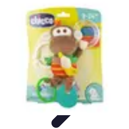
Best Sport Activities
Articles par activité
Yoga
Informatif
Conseils Pratiques
Sports
Aquatiques
Best Sport Activities