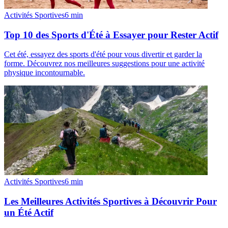
Activités Sportives
6
min
Top 10 des Sports d'Été à Essayer pour Rester Actif
Cet été, essayez des sports d'été pour vous divertir et garder la
forme. Découvrez nos meilleures suggestions pour une activité
physique incontournable.
Activités Sportives
6
min
Les Meilleures Activités Sportives à Découvrir Pour
un Été Actif