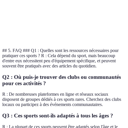
Cheese
Course en plein
Facile
Élevée
Rolling
air
Extreme
Sport insolite
Moyenne
Élevée
Ironing
## 5. FAQ ### Q1 : Quelles sont les ressources nécessaires pour
pratiquer ces sports ? R : Cela dépend du sport, mais beaucoup
d'entre eux nécessitent peu d'équipement spécifique, et peuvent
souvent être pratiqués avec des articles du quotidien.
Q2 : Où puis-je trouver des clubs ou communautés
pour ces activités ?
R : De nombreuses plateformes en ligne et réseaux sociaux
disposent de groupes dédiés à ces sports rares. Cherchez des clubs
locaux ou participez à des événements communautaires.
Q3 : Ces sports sont-ils adaptés à tous les âges ?
R : La plupart de ces sports peuvent être adaptés selon l'âge et le