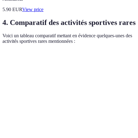
5.90
EUR
View price
4. Comparatif des activités sportives rares
Voici un tableau comparatif mettant en évidence quelques-unes des
activités sportives rares mentionnées :
Activité
Caractéristiques
Accessibilité
Niveau de dan
Sepak
Sport collectif,
Moyenne
Faible
Takraw
agilité
Quokka
Surf sur animal
Élevée
Faible
Surfing
mignon
Underwater
Plongée,
Pumpkin
Élevée
Moyenne
créativité
Carving