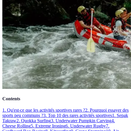
Contents
1. Qu'est-ce que les activités sportives rares ?
2. Pourquoi essayer des
sports peu communs ?
3. Top 10 des rares activités sportives
1. Sepak
Takraw
2. Quokka Surfing
3. Underwater Pumpkin Carving
4.
Cheese Rolling
5. Extreme Ironing
6. Underwater Rugby
7.