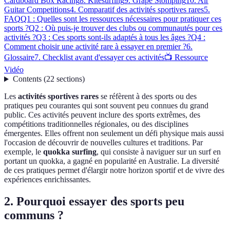
Cardboard Box Racing
8. Kitesurfing
9. Grape Stomping
10. Air
Guitar Competitions
4. Comparatif des activités sportives rares
5.
FAQ
Q1 : Quelles sont les ressources nécessaires pour pratiquer ces
sports ?
Q2 : Où puis-je trouver des clubs ou communautés pour ces
activités ?
Q3 : Ces sports sont-ils adaptés à tous les âges ?
Q4 :
Comment choisir une activité rare à essayer en premier ?
6.
Glossaire
7. Checklist avant d'essayer ces activités
📺 Ressource
Vidéo
Contents
(
22
sections
)
Les
activités sportives rares
se réfèrent à des sports ou des
pratiques peu courantes qui sont souvent peu connues du grand
public. Ces activités peuvent inclure des sports extrêmes, des
compétitions traditionnelles régionales, ou des disciplines
émergentes. Elles offrent non seulement un défi physique mais aussi
l'occasion de découvrir de nouvelles cultures et traditions. Par
exemple, le
quokka surfing
, qui consiste à naviguer sur un surf en
portant un quokka, a gagné en popularité en Australie. La diversité
de ces pratiques permet d'élargir notre horizon sportif et de vivre des
expériences enrichissantes.
2. Pourquoi essayer des sports peu
communs ?