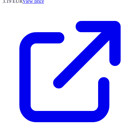
3.19
EUR
View price