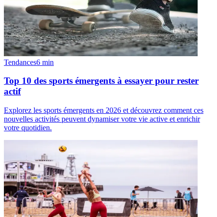
Tendances
6
min
Top 10 des sports émergents à essayer pour rester
actif
Explorez les sports émergents en 2026 et découvrez comment ces
nouvelles activités peuvent dynamiser votre vie active et enrichir
votre quotidien.