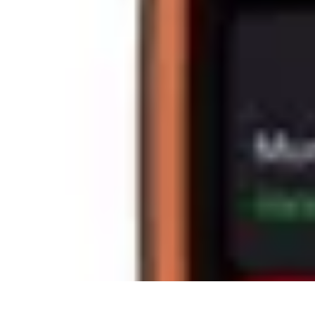
Best Sport Activities
Articles par activité
Yoga
Informatif
Conseils Pratiques
Sports Aquatiqu
Best Sport Activities