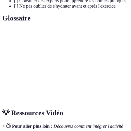
[ ] Consulter des experts pour apprendre les bonnes pratiques
[ ] Ne pas oublier de s'hydrater avant et après l'exercice
Glossaire
Terme
Définition
Capacité du corps à soutenir un effort physique
Endurance
prolongé.
Activités qui augmentent le rythme cardiaque,
Cardio
favorisant la circulation sanguine.
Force
Capacité des muscles à générer de la force contre
musculaire
une résistance.
💡 Ressources Vidéo
>
📺 Pour aller plus loin :
Découvrez comment intégrer l'activité