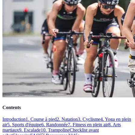
Contents
Introduction
1. Course à pied
2. Natation
3. Cyclisme
4. Yoga en plein
air
5. Sports d'équipe
6. Randonnée
7. Fitness en plein air
8. Arts
martiaux
9. Escalade
10. Trampoline
Checklist avant