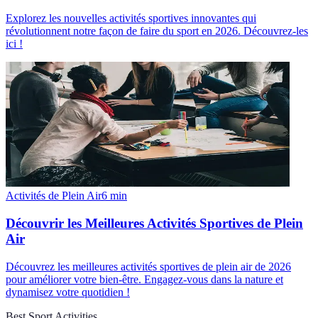
Explorez les nouvelles activités sportives innovantes qui
révolutionnent notre façon de faire du sport en 2026. Découvrez-les
ici !
Activités de Plein Air
6
min
Découvrir les Meilleures Activités Sportives de Plein
Air
Découvrez les meilleures activités sportives de plein air de 2026
pour améliorer votre bien-être. Engagez-vous dans la nature et
dynamisez votre quotidien !
Best Sport Activities