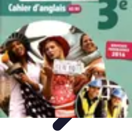
Best Sport Activities
Articles par activité
Yoga
Informatif
Conseils Pratiques
Sports
Aquatiques
Best Sport Activities