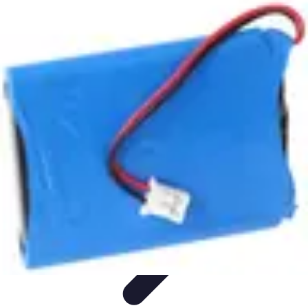
Best Sport Activities
Articles par activité
Yoga
Informatif
Conseils Pratiques
Sports
Aquatiques
Best Sport Activities