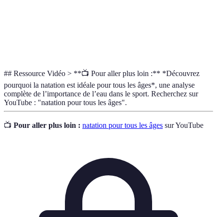
Capacité du corps à maintenir un effort physique
Endurance
sur une période prolongée.
Renforcement
Exercices visant à améliorer la force des muscles
Musculaire
à travers différents types de résistances.
## Ressource Vidéo > **📺 Pour aller plus loin :** *Découvrez
pourquoi la natation est idéale pour tous les âges*, une analyse
complète de l’importance de l’eau dans le sport. Recherchez sur
YouTube : "natation pour tous les âges".
📺
Pour aller plus loin :
natation pour tous les âges
sur YouTube