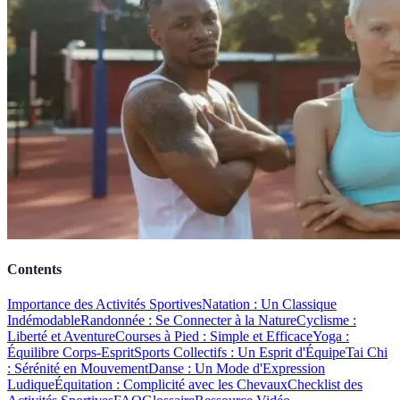
Contents
Importance des Activités Sportives
Natation : Un Classique
Indémodable
Randonnée : Se Connecter à la Nature
Cyclisme :
Liberté et Aventure
Courses à Pied : Simple et Efficace
Yoga :
Équilibre Corps-Esprit
Sports Collectifs : Un Esprit d'Équipe
Tai Chi
: Sérénité en Mouvement
Danse : Un Mode d'Expression
Ludique
Équitation : Complicité avec les Chevaux
Checklist des