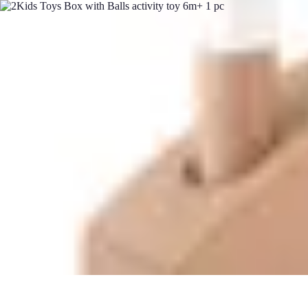
Best Sport Activities
Articles par activité
Yoga
Informatif
Conseils Pratiques
Sports Aquatiqu
Best Sport Activities