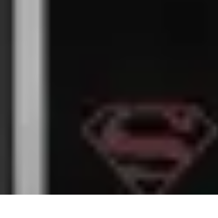
Best Sport Activities
Articles par activité
Yoga
Informatif
Conseils Pratiques
Sports Aquatiqu
Best Sport Activities