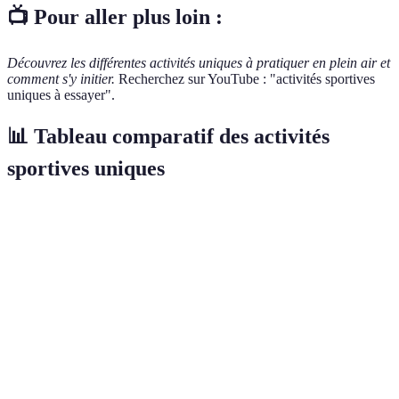
📺 Pour aller plus loin :
Découvrez les différentes activités uniques à pratiquer en plein air et
comment s'y initier.
Recherchez sur YouTube : "activités sportives
uniques à essayer".
📊 Tableau comparatif des activités
sportives uniques
Activité
Public visé
Niveau de difficulté
Équipem
Parcours
Familles,
Facile à modéré
Harnais
d'Accrobranche
amis
Équipem
Canyoning
Aventureux
Modéré à difficile
(casque,
Yoga sur
Tous
Paddle,
Facile