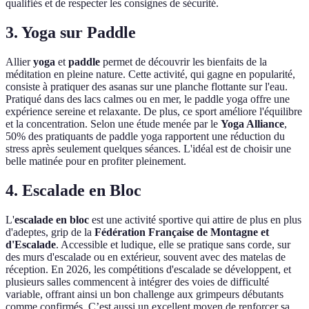
qualifiés et de respecter les consignes de sécurité.
3. Yoga sur Paddle
Allier
yoga
et
paddle
permet de découvrir les bienfaits de la
méditation en pleine nature. Cette activité, qui gagne en popularité,
consiste à pratiquer des asanas sur une planche flottante sur l'eau.
Pratiqué dans des lacs calmes ou en mer, le paddle yoga offre une
expérience sereine et relaxante. De plus, ce sport améliore l'équilibre
et la concentration. Selon une étude menée par le
Yoga Alliance
,
50% des pratiquants de paddle yoga rapportent une réduction du
stress après seulement quelques séances. L'idéal est de choisir une
belle matinée pour en profiter pleinement.
4. Escalade en Bloc
L'
escalade en bloc
est une activité sportive qui attire de plus en plus
d'adeptes, grip de la
Fédération Française de Montagne et
d'Escalade
. Accessible et ludique, elle se pratique sans corde, sur
des murs d'escalade ou en extérieur, souvent avec des matelas de
réception. En 2026, les compétitions d'escalade se développent, et
plusieurs salles commencent à intégrer des voies de difficulté
variable, offrant ainsi un bon challenge aux grimpeurs débutants
comme confirmés. C’est aussi un excellent moyen de renforcer sa