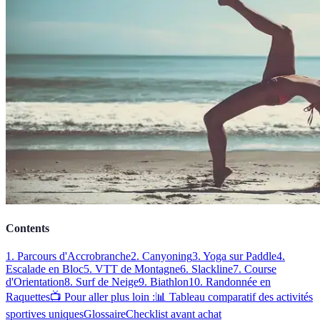
Contents
1. Parcours d'Accrobranche
2. Canyoning
3. Yoga sur Paddle
4.
Escalade en Bloc
5. VTT de Montagne
6. Slackline
7. Course
d'Orientation
8. Surf de Neige
9. Biathlon
10. Randonnée en
Raquettes
📺 Pour aller plus loin :
📊 Tableau comparatif des activités
sportives uniques
Glossaire
Checklist avant achat