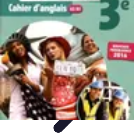
Best Sport Activities
Articles par activité
Yoga
Informatif
Conseils Pratiques
Sports
Aquatiques
Best Sport Activities