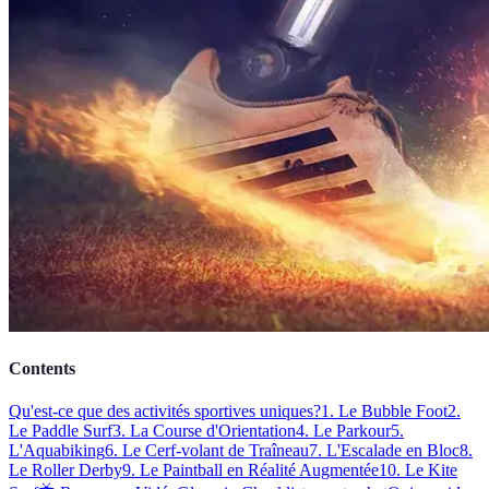
Contents
Qu'est-ce que des activités sportives uniques?
1. Le Bubble Foot
2.
Le Paddle Surf
3. La Course d'Orientation
4. Le Parkour
5.
L'Aquabiking
6. Le Cerf-volant de Traîneau
7. L'Escalade en Bloc
8.
Le Roller Derby
9. Le Paintball en Réalité Augmentée
10. Le Kite