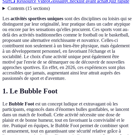
Surf
📺 Ressource Vidéo
Glossaire
Checklist avant achat
Quiz rapide
Contents
(
15
sections
)
Les
activités sportives uniques
sont des disciplines ou loisirs qui se
distinguent par leur originalité, leur pratique dans un cadre atypique
ou encore par les sensations qu'elles procurent. Ces sports vont au-
delà des activités traditionnelles comme le football ou le basketball,
proposant une alternative enrichissante et novatrice. Celles-ci
contribuent non seulement à un bien-être physique, mais également
à un développement personnel, en favorisant l'échange et la
sociabilité. Le choix d'une activité unique peut également être
motivé par l'envie de se démarquer ou de découvrir de nouvelles
approches sportives. En effet, en 2026, ces expériences sont plus
accessibles que jamais, augmentant ainsi leur attrait auprès des
passionnés de sport et d'aventure.
1. Le Bubble Foot
Le
Bubble Foot
est un concept ludique et extravagant où les
participants, engoncés dans d'énormes bulles gonflables, se lancent
dans un match de football. Cette activité nécessite une dose de
plaisir et de bonne humeur, tout en favorisant la convivialité et le
rire. Pratiqué en équipes, le Bubble Foot permet de combiner sport
et amusement, tout en garantissant une sécurité relative grâce à