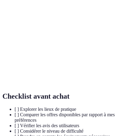
Terme
Définition
Activités
Disciplines sportives qui se distinguent par leur
sportives
originalité et leur approche ludique.
uniques
Performance en
Intégration d'éléments numériques dans des
réalité
activités physiques traditionnelles.
augmentée
Valeur fondamentale dans les sports collectifs
Esprit d'équipe
qui favorise la coopération et la camaraderie.
Checklist avant achat
[ ] Explorer les lieux de pratique
[ ] Comparer les offres disponibles par rapport à mes
préférences
[ ] Vérifier les avis des utilisateurs
[ ] Considérer le niveau de difficulté