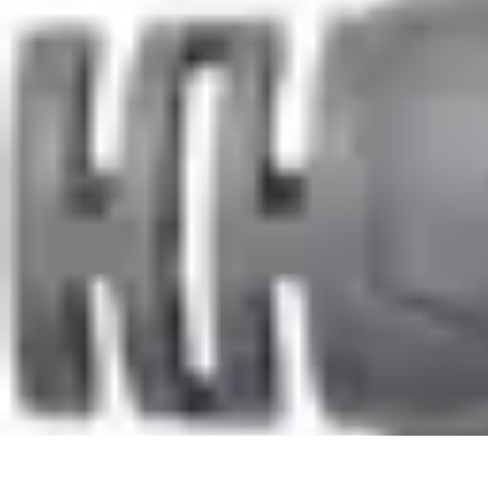
Best Sport Activities
Articles par activité
Yoga
Informatif
Conseils Pratiques
Sports Aquatiqu
Best Sport Activities