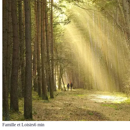
Famille et Loisirs
6
min