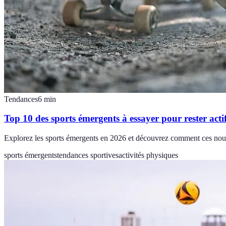
Tendances
6
min
Top 10 des sports émergents à essayer pour rester acti
Explorez les sports émergents en 2026 et découvrez comment ces nouvel
sports émergents
tendances sportives
activités physiques