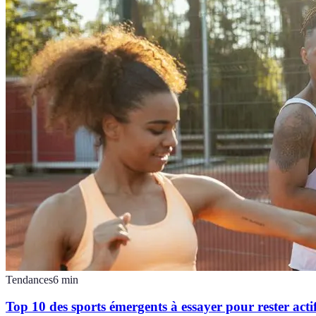
Tendances
6
min
Top 10 des sports émergents à essayer pour rester acti