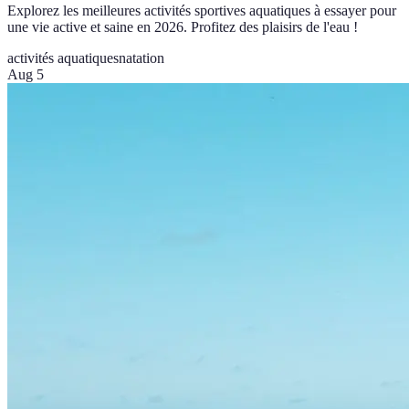
Explorez les meilleures activités sportives aquatiques à essayer pour
une vie active et saine en 2026. Profitez des plaisirs de l'eau !
activités aquatiques
natation
Aug 5