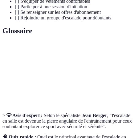
[ ] S'équiper de vêtements confortables
[ ] Participer à une session d'initiation
[ ] Se renseigner sur les offres d'abonnement
[ ] Rejoindre un groupe d'escalade pour débutants
Glossaire
Terme
Définition
Mousqueton
Dispositif métallique pour attacher les cordes
Prises
Éléments fixés sur le mur servant d'appui
Grimper
Action de monter en utilisant mains et pieds
>
💡 Avis d'expert :
Selon le spécialiste
Jean Berger
, "l'escalade
en salle est devenue la pierre angulaire de l'entraînement pour ceux
souhaitant explorer ce sport avec sécurité et sérénité".
🧠 Quiz rapide :
Quel est le principal avantage de l'escalade en