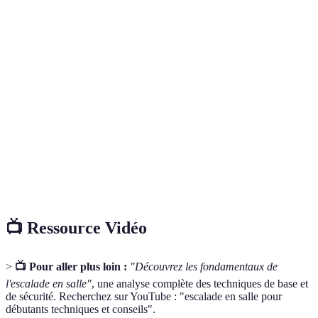
Critère
Escalade en Salle
Escalade Extérieure
Verdi
Sécurité
Très élevée
Modérée
Salle
Accessibilité
Toute l'année
Saisonnière
Salle
Conditions
Sans impact
Variable
Salle
météo
Scénario
Limité
Large
Extér
routier
📺 Ressource Vidéo
>
📺 Pour aller plus loin :
"Découvrez les fondamentaux de
l'escalade en salle"
, une analyse complète des techniques de base et
de sécurité. Recherchez sur YouTube : "escalade en salle pour
débutants techniques et conseils".