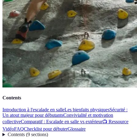
Contents
Introduction à l'escalade en salle
Les bienfaits physiques
Sécurité :
Un atout majeur pour débutants
Convivialité et motivation
collective
Comparatif : Escalade en salle vs extérieur
📺 Ressource
Vidéo
FAQ
Checklist pour débuter
Glossaire
Contents
(
9
sections
)