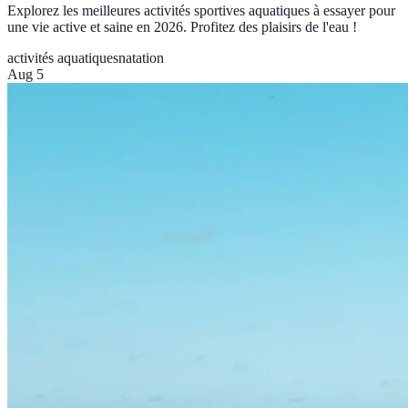
Explorez les meilleures activités sportives aquatiques à essayer pour
une vie active et saine en 2026. Profitez des plaisirs de l'eau !
activités aquatiques
natation
Aug 5